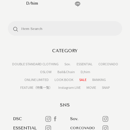
D/him
CATEGORY
DOUBLE STANDARD CLOTHING
Sov.
ESSENTIAL
CORCOVADO
OSLOW
Ball&Chain
D/him
ONLINE LIMITED
LOOK BOOK
SALE
RANKING
FEATURE（特集一覧）
Instagram LIVE
MOVIE
SNAP
SNS
DSC
Sov.
ESSENTIAL
CORCOVADO