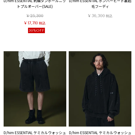
D/him ESSENTIAL 刺繍ダンボールニッ
D/him ESSENTIAL ボンバーヒート裏起
トプルオーバー(SALE)
毛フーディ
¥
25,300
¥
36,300
税込
¥
17,710
税込
30%OFF
D/him ESSENTIAL ケミカルウォッシュ
D/him ESSENTIAL ケミカルウォッシュ