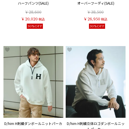
ハーフパンツ(SALE)
オーバーフーディ(SALE)
¥
28,600
¥
38,500
¥
20,020
税込
¥
26,950
税込
30%OFF
30%OFF
D/him H刺繍ダンボールニットパーカ
D/him H刺繍立体ロゴダンボールニッ
ー
トパーカー