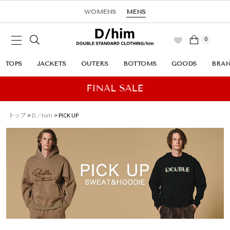
WOMENS
MENS
0
TOPS
JACKETS
OUTERS
BOTTOMS
GOODS
BRA
トップ
D／him
PICK UP