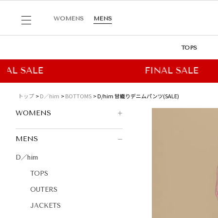
WOMENS
MENS
TOPS
トップ
D／him
BOTTOMS
D/him 甘織りデニムパンツ(SALE)
WOMENS
MENS
D／him
TOPS
OUTERS
JACKETS