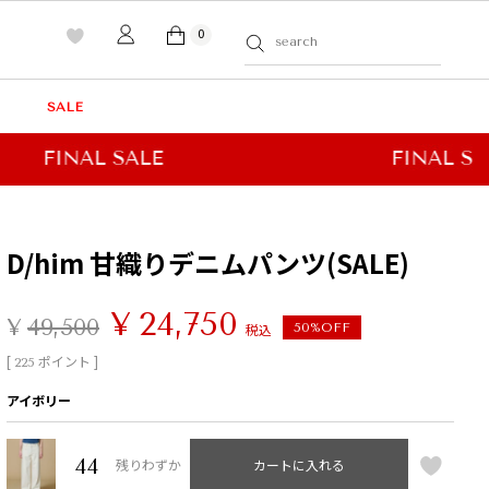
0
SALE
D/him 甘織りデニムパンツ(SALE)
¥
24,750
¥
49,500
税込
50%OFF
[
ポイント ]
225
アイボリー
44
残りわずか
カートに入れる