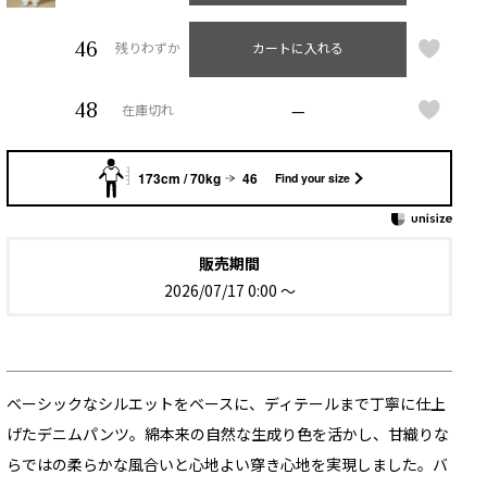
46
残りわずか
カートに入れる
48
—
在庫切れ
173cm / 70kg
46
Find your size
販売期間
2026/07/17 0:00
〜
ベーシックなシルエットをベースに、ディテールまで丁寧に仕上
げたデニムパンツ。綿本来の自然な生成り色を活かし、甘織りな
らではの柔らかな風合いと心地よい穿き心地を実現しました。バ