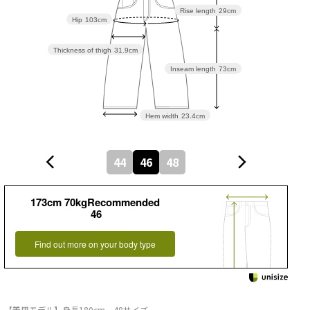
Rise length
29cm
Hip
103cm
Thickness of thigh
31.9cm
Inseam length
73cm
Hem width
23.4cm
44
46
48
173cm 70kgRecommended
46
Find out more on your body type
【着用モデル】身長180cm 48サイズ