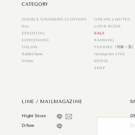
CATEGORY
DOUBLE STANDARD CLOTHING
ONLINE LIMITED
Sov.
LOOK BOOK
ESSENTIAL
SALE
CORCOVADO
RANKING
OSLOW
FEATURE（特集一覧
Ball&Chain
Instagram LIVE
D/him
MOVIE
SNAP
LINE / MAILMAGAZINE
S
Night Store
D
D/him
D