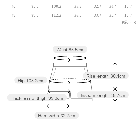
46
85.5
108.2
35.3
32.7
30.4
15.7
48
89.5
112.2
36.5
33.7
31.4
15.7
表記(cm)
Waist
85.5cm
Rise length
30.4cm
Hip
108.2cm
Inseam length
15.7cm
Thickness of thigh
35.3cm
Hem width
32.7cm