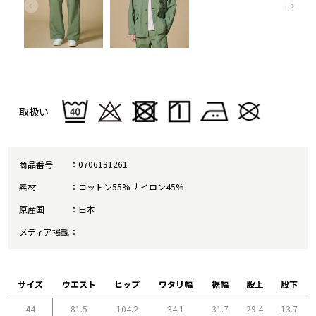
取扱い
商品番号
0706131261
素材
コットン55% ナイロン45%
原産国
日本
メディア掲載
サイズ
ウエスト
ヒップ
ワタリ幅
裾幅
股上
股下
44
81.5
104.2
34.1
31.7
29.4
13.7