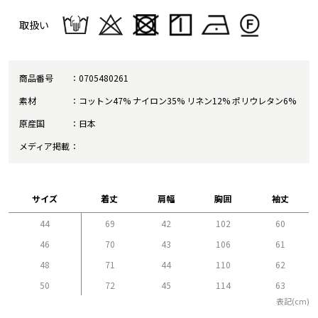
取扱い
商品番号
0705480261
素材
コットン47% ナイロン35% リネン12% ポリウレタン6%
原産国
日本
メディア掲載
サイズ
着丈
肩幅
胸囲
袖丈
44
69
42
102
60
46
70
43
106
61
48
71
44
110
62
50
72
45
114
63
表記(cm)