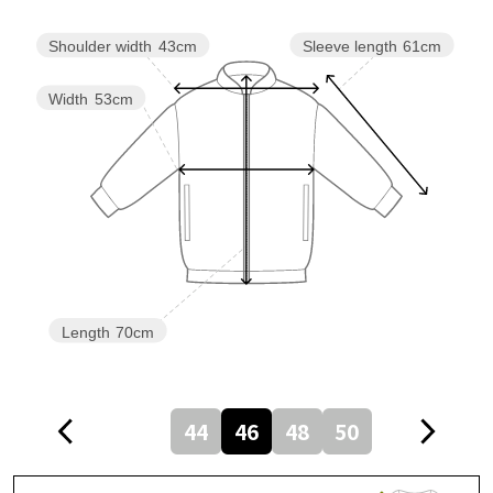
Sleeve length
61cm
Shoulder width
43cm
Width
53cm
Length
70cm
44
46
48
50