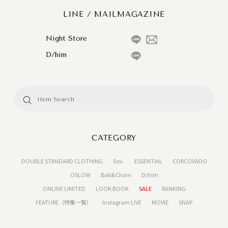
LINE / MAILMAGAZINE
Night Store
D/him
CATEGORY
DOUBLE STANDARD CLOTHING
Sov.
ESSENTIAL
CORCOVADO
OSLOW
Ball&Chain
D/him
ONLINE LIMITED
LOOK BOOK
SALE
RANKING
FEATURE（特集一覧）
Instagram LIVE
MOVIE
SNAP