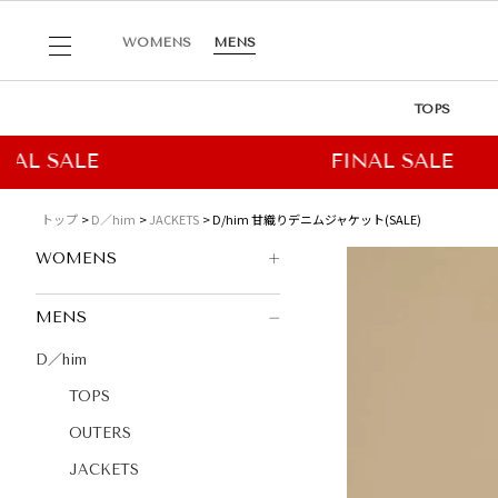
WOMENS
MENS
TOPS
トップ
D／him
JACKETS
D/him 甘織りデニムジャケット(SALE)
WOMENS
MENS
D／him
TOPS
OUTERS
JACKETS