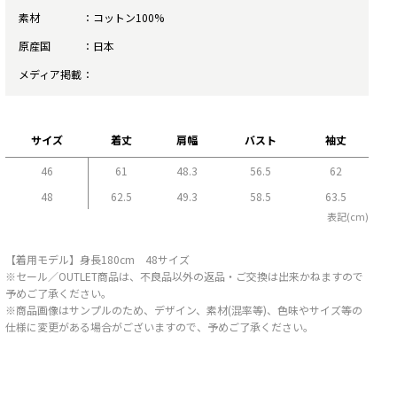
素材
コットン100%
原産国
日本
メディア掲載
サイズ
着丈
肩幅
バスト
袖丈
46
61
48.3
56.5
62
48
62.5
49.3
58.5
63.5
表記(cm)
【着用モデル】身長180cm 48サイズ
※セール／OUTLET商品は、不良品以外の返品・ご交換は出来かねますので
予めご了承ください。
※商品画像はサンプルのため、デザイン、素材(混率等)、色味やサイズ等の
仕様に変更がある場合がございますので、予めご了承ください。