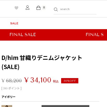
0
SALE
D/him 甘織りデニムジャケット
(SALE)
¥
34,100
¥
68,200
税込
50%OFF
[
ポイント ]
310
アイボリー