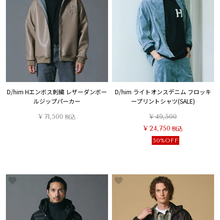
D/him Hエンボス刺繍 レザーダンボー
D/him ライトオンスデニム フロッキ
ルジップパーカー
ープリントシャツ(SALE)
¥
71,500
税込
¥
49,500
¥
24,750
税込
50%OFF