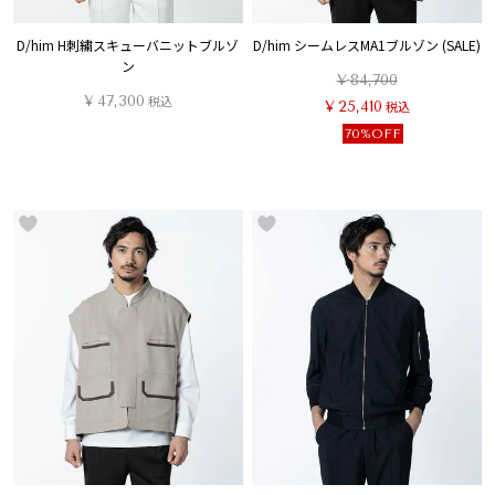
D/him H刺繍スキューバニットブルゾ
D/him シームレスMA1ブルゾン (SALE)
ン
¥
84,700
¥
47,300
税込
¥
25,410
税込
70%OFF