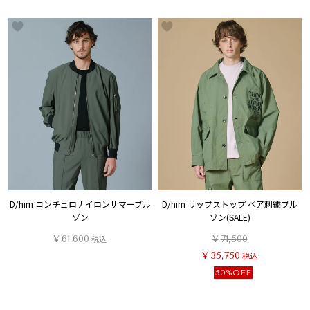
D/him コンチェロナイロンサマーブル
D/him リップストップ ベア刺繍ブル
ゾン
ゾン(SALE)
¥
61,600
税込
¥
71,500
¥
35,750
税込
50%OFF