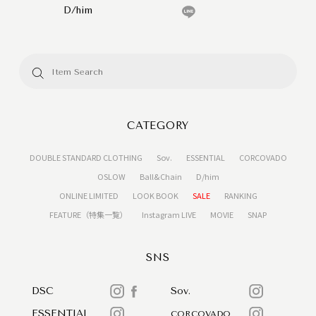
D/him
CATEGORY
DOUBLE STANDARD CLOTHING
Sov.
ESSENTIAL
CORCOVADO
OSLOW
Ball&Chain
D/him
ONLINE LIMITED
LOOK BOOK
SALE
RANKING
FEATURE（特集一覧）
Instagram LIVE
MOVIE
SNAP
SNS
DSC
Sov.
ESSENTIAL
CORCOVADO