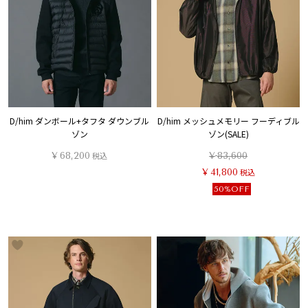
D/him ダンボール+タフタ ダウンブル
D/him メッシュメモリー フーディブル
ゾン
ゾン(SALE)
¥
68,200
税込
¥
83,600
¥
41,800
税込
50%OFF