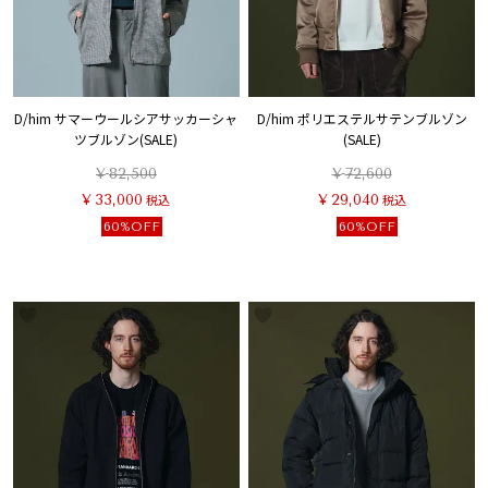
D/him サマーウールシアサッカーシャ
D/him ポリエステルサテンブルゾン
ツブルゾン(SALE)
(SALE)
¥
82,500
¥
72,600
¥
33,000
税込
¥
29,040
税込
60%OFF
60%OFF