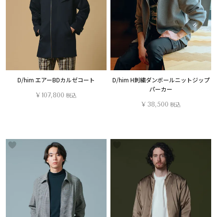
D/him エアーBDカルゼコート
D/him H刺繍ダンボールニットジップ
パーカー
¥
107,800
税込
¥
38,500
税込