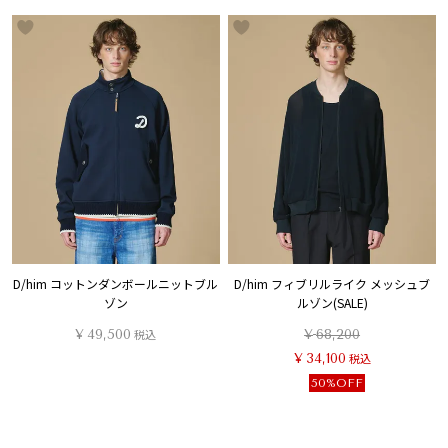
D/him コットンダンボールニットブル
D/him フィブリルライク メッシュブ
ゾン
ルゾン(SALE)
¥
49,500
税込
¥
68,200
¥
34,100
税込
50%OFF