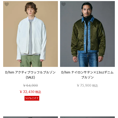
D/him アクティブワッフルブルゾン
D/him ナイロンサテン×13ozデニム
(SALE)
ブルゾン
¥
64,900
¥
75,900
税込
¥
32,450
税込
50%OFF