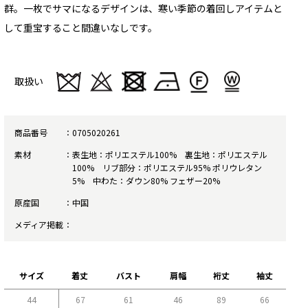
群。一枚でサマになるデザインは、寒い季節の着回しアイテムと
して重宝すること間違いなしです。
取扱い
商品番号
0705020261
素材
表生地：ポリエステル100% 裏生地：ポリエステル
100% リブ部分：ポリエステル95% ポリウレタン
5% 中わた：ダウン80% フェザー20%
原産国
中国
メディア掲載
サイズ
着丈
バスト
肩幅
裄丈
袖丈
44
67
61
46
89
66