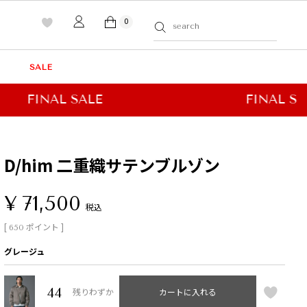
0
SALE
D/him 二重織サテンブルゾン
¥
71,500
税込
[
ポイント ]
650
グレージュ
44
残りわずか
カートに入れる