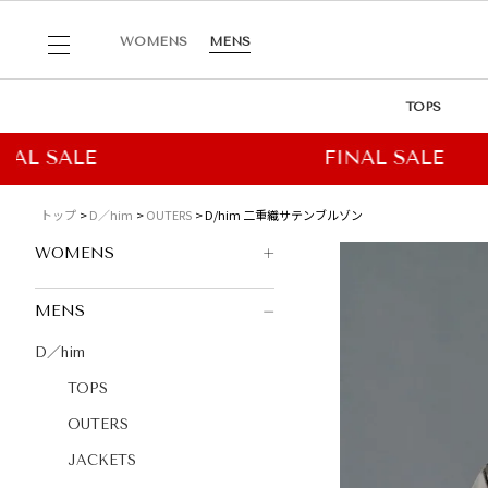
WOMENS
MENS
TOPS
トップ
D／him
OUTERS
D/him 二重織サテンブルゾン
WOMENS
MENS
D／him
TOPS
OUTERS
JACKETS