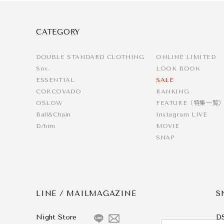
CATEGORY
DOUBLE STANDARD CLOTHING
ONLINE LIMITED
Sov.
LOOK BOOK
ESSENTIAL
SALE
CORCOVADO
RANKING
OSLOW
FEATURE（特集一覧
Ball&Chain
Instagram LIVE
D/him
MOVIE
SNAP
LINE / MAILMAGAZINE
S
Night Store
D