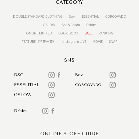
CATEGORY
DOUBLE STANDARD CLOTHING
Sov.
ESSENTIAL
CORCOVADO
OSLOW
Ball&Chain
D/him
ONLINE LIMITED
LOOK BOOK
SALE
RANKING
FEATURE（特集一覧）
Instagram LIVE
MOVIE
SNAP
SNS
DSC
Sov.
ESSENTIAL
CORCOVADO
OSLOW
D/him
ONLINE STORE GUIDE