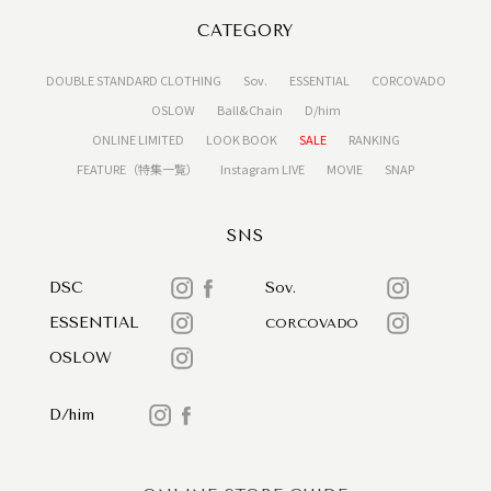
CATEGORY
DOUBLE STANDARD CLOTHING
Sov.
ESSENTIAL
CORCOVADO
OSLOW
Ball&Chain
D/him
ONLINE LIMITED
LOOK BOOK
SALE
RANKING
FEATURE（特集一覧）
Instagram LIVE
MOVIE
SNAP
SNS
DSC
Sov.
ESSENTIAL
CORCOVADO
OSLOW
D/him