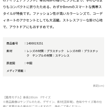
のアイウェアブランド。専売特許の極小ヒンジにより、手のひらよ
りもコンパクトに折りたためる、わずか8mmのスマートな携帯ス
タイルが特長です。ファッション性が高いカラーレンズで、コーデ
ィネートのアクセントとしても大活躍。ストレスフリーな掛け心地
で、アウトドアにもおすすめです。
商品番号
1400019251
素材
レンズの材質：プラスチック レンズの枠：プラスチッ
ク テンプルの材質：ステンレス
原産国
中国
メディア掲載
表記(cm)
【着用モデル】身長180cm Fサイズ
※商品画像はサンプルのため、デザイン、素材(混率等)、色味やサイズ等の仕
様に変更がある場合がございますので、予めご了承ください。