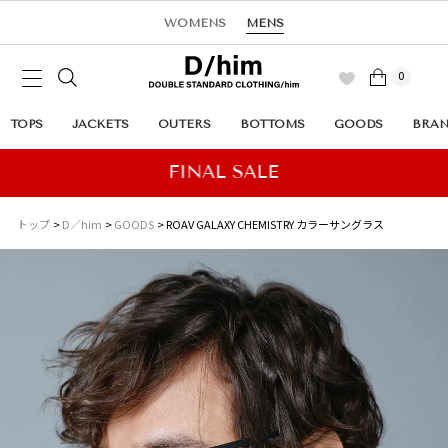
WOMENS
MENS
0
TOPS
JACKETS
OUTERS
BOTTOMS
GOODS
BRA
トップ
D／him
GOODS
ROAV GALAXY CHEMISTRY カラーサングラス