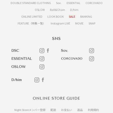
DOUBLE STANDARD CLOTHING
Sov.
ESSENTIAL
CORCOVADO
OSLOW
Ball&Chain
D/him
ONLINE LIMITED
LOOK BOOK
SALE
RANKING
FEATURE（特集一覧）
Instagram LIVE
MOVIE
SNAP
SNS
DSC
Sov.
ESSENTIAL
CORCOVADO
OSLOW
D/him
ONLINE STORE GUIDE
Night Storeメンバー登録
配送
お支払い
返品
利用規約