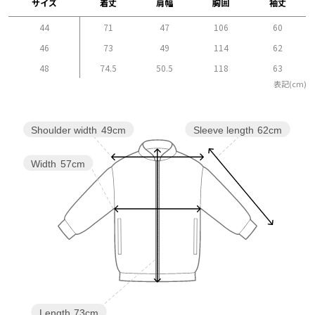
サイズ
着丈
肩幅
胸囲
袖丈
44
71
47
106
60
46
73
49
114
62
48
74.5
50.5
118
63
表記(cm)
Sleeve length
62cm
Shoulder width
49cm
Width
57cm
Length
73cm