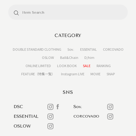
CATEGORY
DOUBLE STANDARD CLOTHING
Sov.
ESSENTIAL
CORCOVADO
OSLOW
Ball&Chain
D/him
ONLINE LIMITED
LOOK BOOK
SALE
RANKING
FEATURE（特集一覧）
Instagram LIVE
MOVIE
SNAP
SNS
DSC
Sov.
ESSENTIAL
CORCOVADO
OSLOW