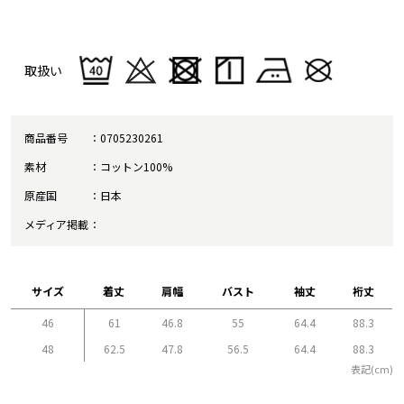
取扱い
商品番号
0705230261
素材
コットン100%
原産国
日本
メディア掲載
サイズ
着丈
肩幅
バスト
袖丈
裄丈
46
61
46.8
55
64.4
88.3
48
62.5
47.8
56.5
64.4
88.3
表記(cm)