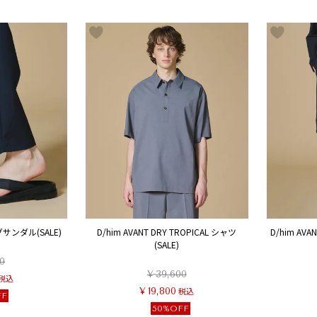
サンダル(SALE)
D/him AVANT DRY TROPICAL シャツ
D/him AV
(SALE)
0
¥
39,600
税込
¥
19,800
税込
FF
50%OFF