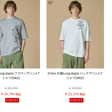
Long staple フラワープリントT
D/him 引揃Long staple バックプリントT
シャツ(SALE)
シャツ(SALE)
¥
29,700
¥
31,900
¥
20,790
税込
¥
22,330
税込
30%OFF
30%OFF