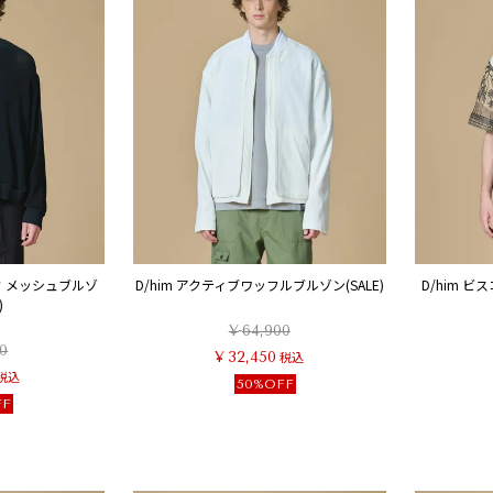
ク メッシュブルゾ
D/him アクティブワッフルブルゾン(SALE)
D/him 
)
¥
64,900
0
¥
32,450
税込
税込
50%OFF
FF