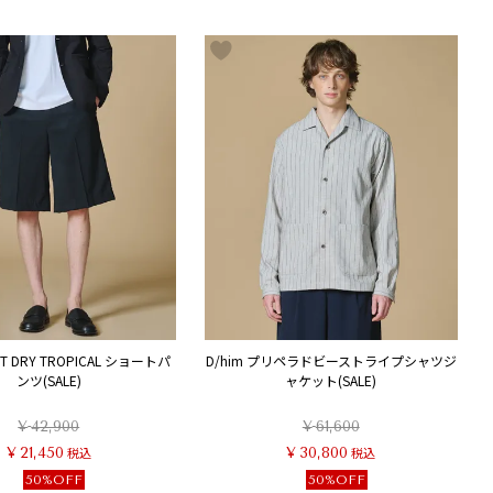
ANT DRY TROPICAL ショートパ
D/him プリペラドビーストライプシャツジ
ンツ(SALE)
ャケット(SALE)
¥
42,900
¥
61,600
¥
21,450
税込
¥
30,800
税込
50%OFF
50%OFF