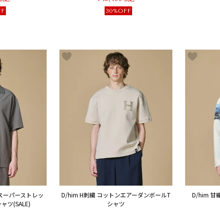
FF
30%OFF
 スーパーストレッ
D/him H刺繍 コットンエアーダンボールT
D/him 
ツ(SALE)
シャツ