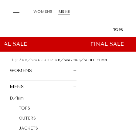
WOMENS
MENS
TOPS
トップ
D／him
FEATURE
D／him 2026 S／S COLLECTION
WOMENS
MENS
D／him
TOPS
OUTERS
JACKETS