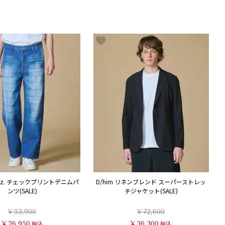
2.5oz. チェックプリントデニムパ
D/him リネンブレンド スーパーストレッ
ンツ(SALE)
チジャケット(SALE)
¥
53,900
¥
72,600
¥
26,950
税込
¥
36,300
税込