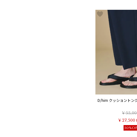
D/him クッショントング
¥
55,00
¥
27,500
50%O