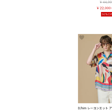
¥
44,00
¥
22,000
50%O
D/him レーヨンエット ア