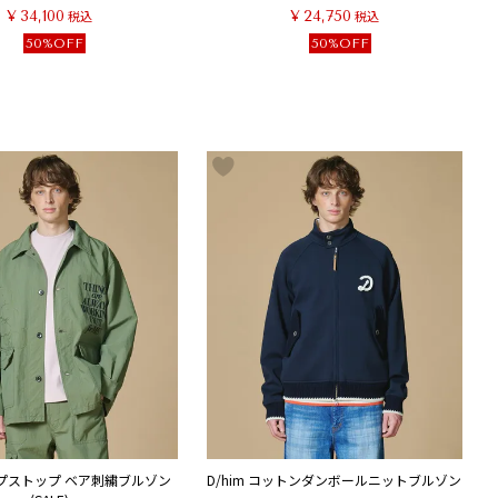
¥
34,100
税込
¥
24,750
税込
50%OFF
50%OFF
リップストップ ベア刺繍ブルゾン
D/him コットンダンボールニットブルゾン