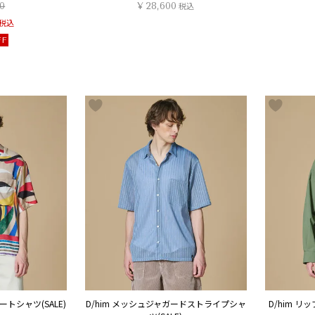
0
¥
28,600
税込
税込
FF
ートシャツ(SALE)
D/him メッシュジャガードストライプシャ
D/him 