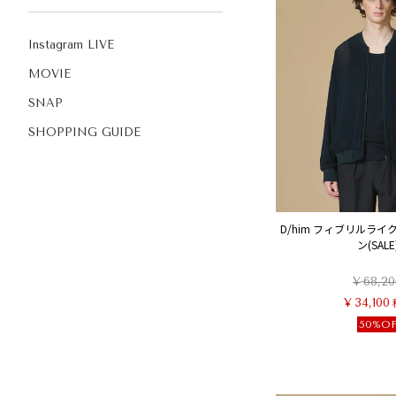
Instagram LIVE
MOVIE
SNAP
SHOPPING GUIDE
D/him フィブリルライ
ン(SALE
¥
68,20
¥
34,100
50%O