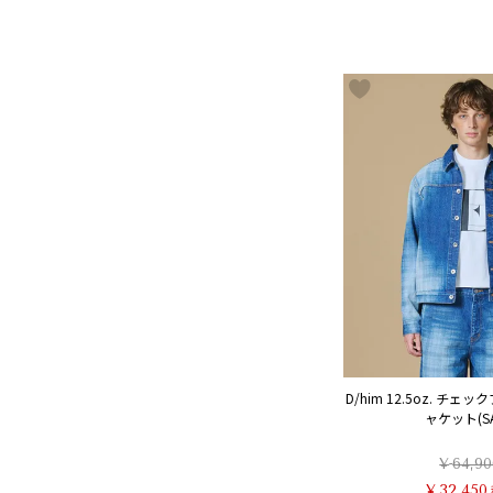
D/him 12.5oz. チ
ャケット(SA
¥
64,90
¥
32,450