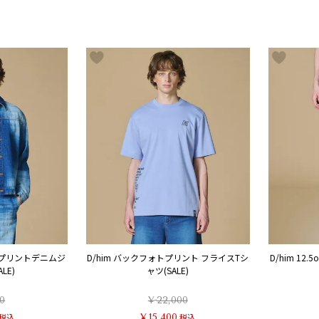
ェックプリントデニムジ
D/him バックフォトプリント フライスTシ
D/him 1
LE)
ャツ(SALE)
0
¥
22,000
税込
¥
15,400
税込