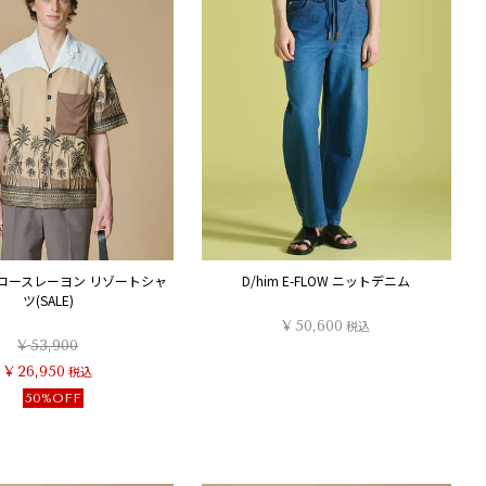
ビスコースレーヨン リゾートシャ
D/him E-FLOW ニットデニム
ツ(SALE)
¥
50,600
税込
¥
53,900
¥
26,950
税込
50%OFF