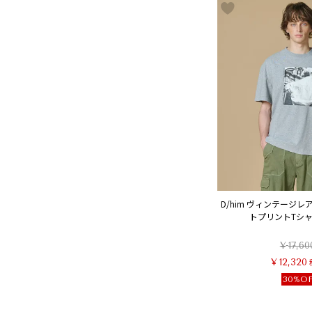
D/him ヴィンテージレ
トプリントTシャツ
¥
17,60
¥
12,320
30%O