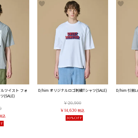
アルツイスト フォ
D/him オリジナルロゴ刺繍Tシャツ(SALE)
D/him 引揃
(SALE)
¥
20,900
0
¥
14,630
税込
税込
30%OFF
FF