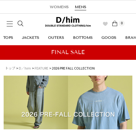
WOMENS
MENS
0
TOPS
JACKETS
OUTERS
BOTTOMS
GOODS
BRA
トップ
D／him
FEATURE
2026 PRE FALL COLLECTION