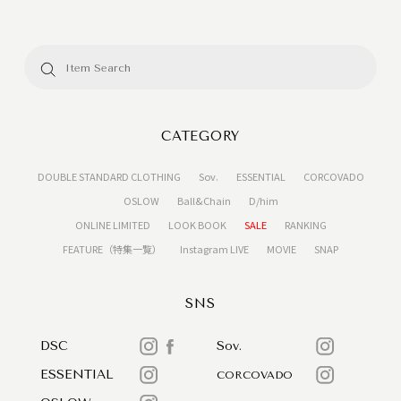
CATEGORY
DOUBLE STANDARD CLOTHING
Sov.
ESSENTIAL
CORCOVADO
OSLOW
Ball&Chain
D/him
ONLINE LIMITED
LOOK BOOK
SALE
RANKING
FEATURE（特集一覧）
Instagram LIVE
MOVIE
SNAP
SNS
DSC
Sov.
ESSENTIAL
CORCOVADO