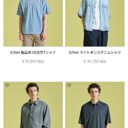
D/him 製品染 OE天竺Tシャツ
D/him ライトオンスデニムシャツ
¥
19,800
税込
¥
40,700
税込