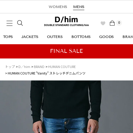
WOMENS
MENS
0
TOPS
JACKETS
OUTERS
BOTTOMS
GOODS
BRA
トップ
D／him
BRAND
HUMAN COUTURE
HUMAN COUTURE "Vanity" ストレッチデニムパンツ