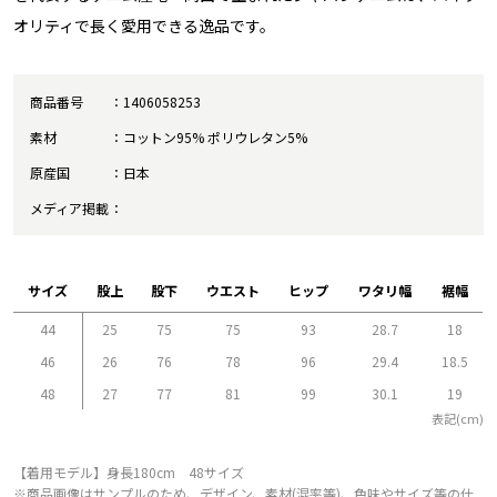
オリティで長く愛用できる逸品です。
商品番号
1406058253
素材
コットン95% ポリウレタン5%
原産国
日本
メディア掲載
サイズ
股上
股下
ウエスト
ヒップ
ワタリ幅
裾幅
44
25
75
75
93
28.7
18
46
26
76
78
96
29.4
18.5
48
27
77
81
99
30.1
19
表記(cm)
【着用モデル】身長180cm 48サイズ
※商品画像はサンプルのため、デザイン、素材(混率等)、色味やサイズ等の仕