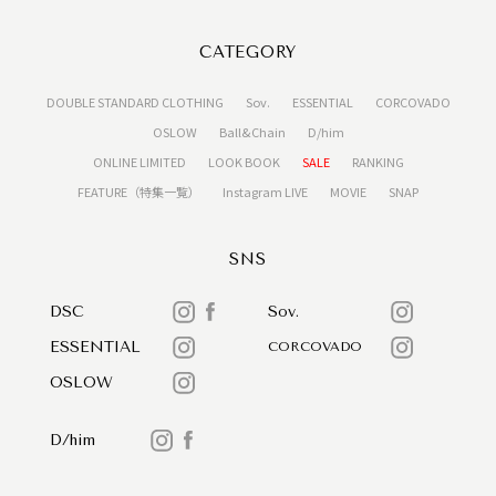
CATEGORY
DOUBLE STANDARD CLOTHING
Sov.
ESSENTIAL
CORCOVADO
OSLOW
Ball&Chain
D/him
ONLINE LIMITED
LOOK BOOK
SALE
RANKING
FEATURE（特集一覧）
Instagram LIVE
MOVIE
SNAP
SNS
DSC
Sov.
ESSENTIAL
CORCOVADO
OSLOW
D/him