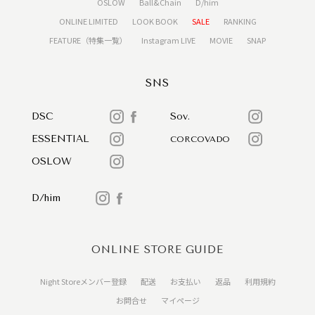
OSLOW
Ball&Chain
D/him
ONLINE LIMITED
LOOK BOOK
SALE
RANKING
FEATURE（特集一覧）
Instagram LIVE
MOVIE
SNAP
SNS
DSC
Sov.
ESSENTIAL
CORCOVADO
OSLOW
D/him
ONLINE STORE GUIDE
Night Storeメンバー登録
配送
お支払い
返品
利用規約
お問合せ
マイページ