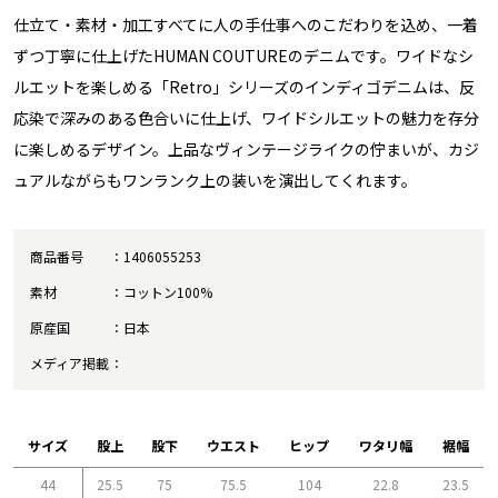
仕立て・素材・加工すべてに人の手仕事へのこだわりを込め、一着
ずつ丁寧に仕上げたHUMAN COUTUREのデニムです。ワイドなシ
ルエットを楽しめる「Retro」シリーズのインディゴデニムは、反
応染で深みのある色合いに仕上げ、ワイドシルエットの魅力を存分
に楽しめるデザイン。上品なヴィンテージライクの佇まいが、カジ
ュアルながらもワンランク上の装いを演出してくれます。
商品番号
1406055253
素材
コットン100%
原産国
日本
メディア掲載
サイズ
股上
股下
ウエスト
ヒップ
ワタリ幅
裾幅
44
25.5
75
75.5
104
22.8
23.5