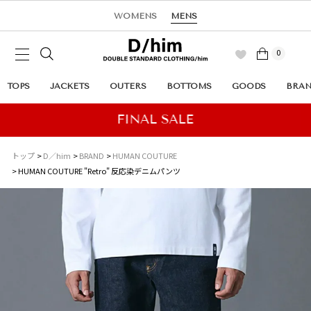
WOMENS
MENS
0
TOPS
JACKETS
OUTERS
BOTTOMS
GOODS
BRA
トップ
D／him
BRAND
HUMAN COUTURE
HUMAN COUTURE "Retro" 反応染デニムパンツ