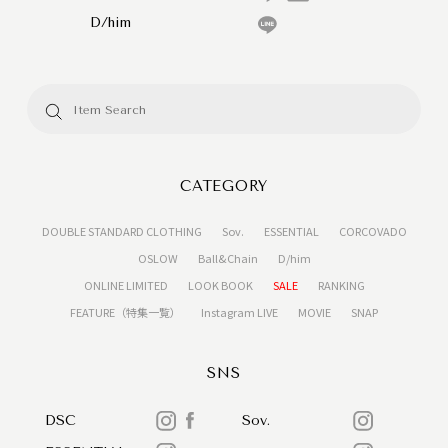
D/him
CATEGORY
DOUBLE STANDARD CLOTHING
Sov.
ESSENTIAL
CORCOVADO
OSLOW
Ball&Chain
D/him
ONLINE LIMITED
LOOK BOOK
SALE
RANKING
FEATURE（特集一覧）
Instagram LIVE
MOVIE
SNAP
SNS
DSC
Sov.