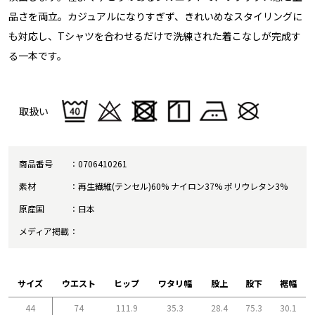
品さを両立。カジュアルになりすぎず、きれいめなスタイリングに
も対応し、Tシャツを合わせるだけで洗練された着こなしが完成す
る一本です。
取扱い
商品番号
0706410261
素材
再生繊維(テンセル)60% ナイロン37% ポリウレタン3%
原産国
日本
メディア掲載
サイズ
ウエスト
ヒップ
ワタリ幅
股上
股下
裾幅
44
74
111.9
35.3
28.4
75.3
30.1