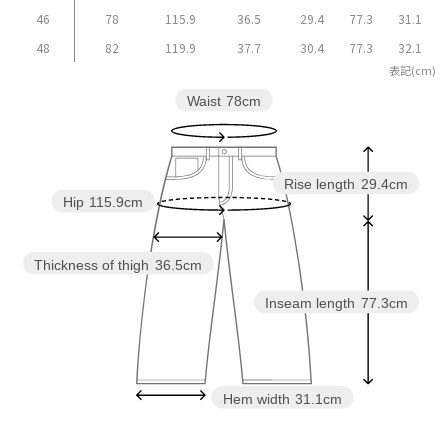
46
78
115.9
36.5
29.4
77.3
31.1
48
82
119.9
37.7
30.4
77.3
32.1
表記(cm)
Waist
78cm
Rise length
29.4cm
Hip
115.9cm
Thickness of thigh
36.5cm
Inseam length
77.3cm
Hem width
31.1cm