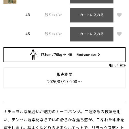
46
残りわずか
カートに入れる
48
残りわずか
カートに入れる
173cm / 70kg
46
Find your size
販売期間
2026/07/17 0:00
〜
ナチュラルな風合いが魅力のカーゴパンツ。二浴染めの技法を用
い、テンセル混素材ならではの滑らかな落ち感が、こなれた印象を
演出します。程よくゆとりのあるシルエットで、リラックス感と上