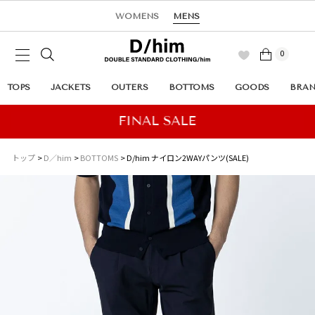
WOMENS
MENS
0
TOPS
JACKETS
OUTERS
BOTTOMS
GOODS
BRA
トップ
D／him
BOTTOMS
D/him ナイロン2WAYパンツ(SALE)