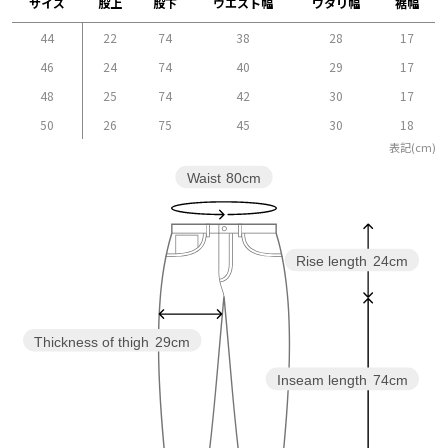
サイズ
股上
股下
ウエスト幅
ワタリ幅
裾幅
44
22
74
38
28
17
46
24
74
40
29
17
48
25
74
42
30
17
50
26
75
45
30
18
表記(cm)
Waist
80cm
Rise length
24cm
Thickness of thigh
29cm
Inseam length
74cm