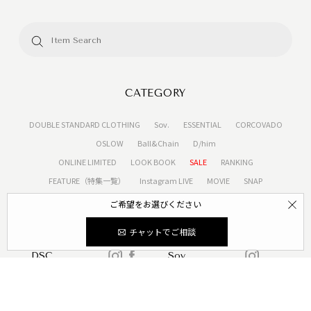
CATEGORY
DOUBLE STANDARD CLOTHING
Sov.
ESSENTIAL
CORCOVADO
OSLOW
Ball&Chain
D/him
ONLINE LIMITED
LOOK BOOK
SALE
RANKING
FEATURE（特集一覧）
Instagram LIVE
MOVIE
SNAP
ご希望をお選びください
SNS
チャットでご相談
DSC
Sov.
ESSENTIAL
CORCOVADO
OSLOW