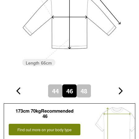
Length
66cm
44
46
48
173cm 70kgRecommended
46
Find out more on your body type