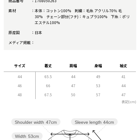
商品番号
1708050263
素材
本体：コットン100% 刺繍：毛糸 アクリル70％ 毛
30% チェーン部分(フチ)：キュプラ100% 下糸：ポリ
エステル100%
原産国
日本
メディア掲載
サイズ
着丈
肩幅
身幅
袖丈
44
65.5
44
49
41
46
66
47
53
44
48
67.5
50
57
47
表記(cm)
Sleeve length
44cm
Shoulder width
47cm
Width
53cm