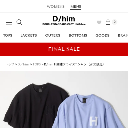
WOMENS
MENS
0
TOPS
JACKETS
OUTERS
BOTTOMS
GOODS
BRA
トップ
D／him
TOPS
D/him H刺繍フライスTシャツ（WEB限定）