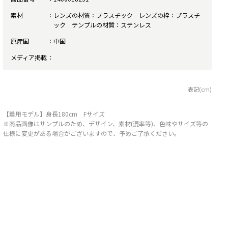
素材
レンズの材質：プラスチック レンズの枠：プラスチ
ック テンプルの材質：ステンレス
原産国
中国
メディア掲載
表記(cm)
【着用モデル】身長180cm Fサイズ
※商品画像はサンプルのため、デザイン、素材(混率等)、色味やサイズ等の
仕様に変更がある場合がございますので、予めご了承ください。