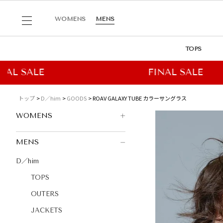
WOMENS
MENS
TOPS
トップ
D／him
GOODS
ROAV GALAXY TUBE カラーサングラス
WOMENS
MENS
D／him
TOPS
OUTERS
JACKETS