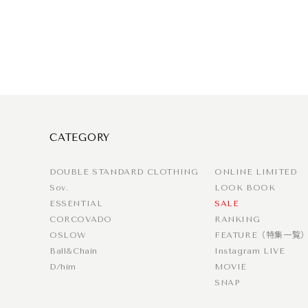
CATEGORY
DOUBLE STANDARD CLOTHING
ONLINE LIMITED
Sov.
LOOK BOOK
ESSENTIAL
SALE
CORCOVADO
RANKING
OSLOW
FEATURE（特集一覧
Ball&Chain
Instagram LIVE
D/him
MOVIE
SNAP