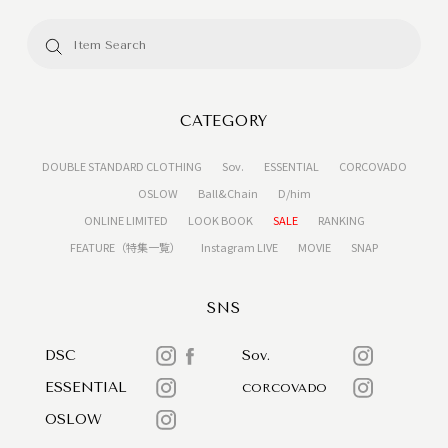
CATEGORY
DOUBLE STANDARD CLOTHING
Sov.
ESSENTIAL
CORCOVADO
OSLOW
Ball&Chain
D/him
ONLINE LIMITED
LOOK BOOK
SALE
RANKING
FEATURE（特集一覧）
Instagram LIVE
MOVIE
SNAP
SNS
DSC
Sov.
ESSENTIAL
CORCOVADO
OSLOW