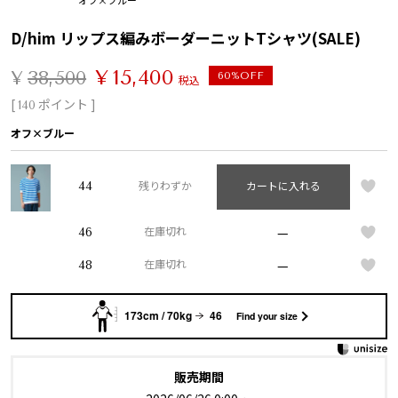
D/him リップス編みボーダーニットTシャツ(SALE)
¥
15,400
¥
38,500
60%OFF
税込
[
ポイント ]
140
オフ×ブルー
44
残りわずか
カートに入れる
—
46
在庫切れ
—
48
在庫切れ
173cm / 70kg
46
Find your size
販売期間