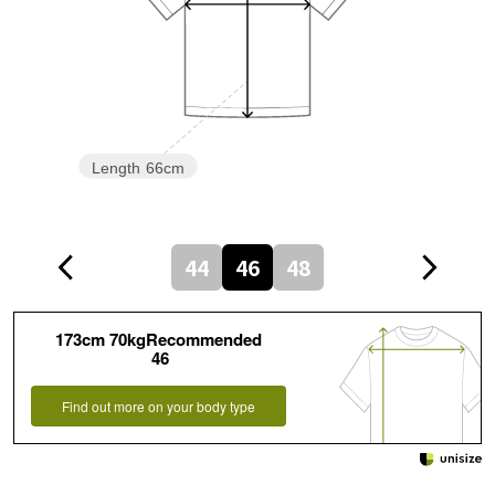
Length
66cm
44
46
48
173cm 70kgRecommended
46
Find out more on your body type