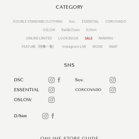
CATEGORY
DOUBLE STANDARD CLOTHING
Sov.
ESSENTIAL
CORCOVADO
OSLOW
Ball&Chain
D/him
ONLINE LIMITED
LOOK BOOK
SALE
RANKING
FEATURE（特集一覧）
Instagram LIVE
MOVIE
SNAP
SNS
DSC
Sov.
ESSENTIAL
CORCOVADO
OSLOW
D/him
ONLINE STORE GUIDE