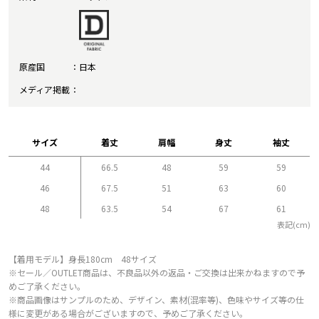
原産国
日本
メディア掲載
サイズ
着丈
肩幅
身丈
袖丈
44
66.5
48
59
59
46
67.5
51
63
60
48
63.5
54
67
61
表記(cm)
【着用モデル】身長180cm 48サイズ
※セール／OUTLET商品は、不良品以外の返品・ご交換は出来かねますので予
めご了承ください。
※商品画像はサンプルのため、デザイン、素材(混率等)、色味やサイズ等の仕
様に変更がある場合がございますので、予めご了承ください。