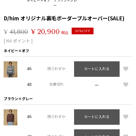
ー
D/him オリジナル裏毛ボーダープルオーバー(SALE)
¥
20,900
¥
41,800
50%OFF
税込
[
ポイント ]
190
ネイビー×オフ
46
残りわずか
カートに入れる
—
48
在庫切れ
ブラウン×グレー
46
残りわずか
カートに入れる