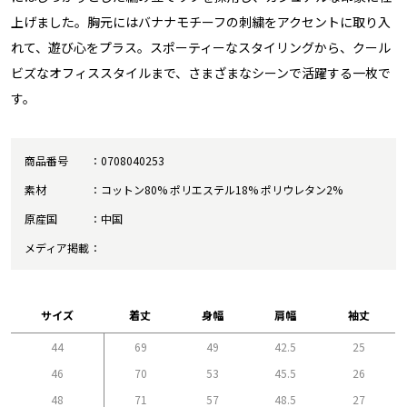
上げました。胸元にはバナナモチーフの刺繍をアクセントに取り入
れて、遊び心をプラス。スポーティーなスタイリングから、クール
ビズなオフィススタイルまで、さまざまなシーンで活躍する一枚で
す。
商品番号
0708040253
素材
コットン80% ポリエステル18% ポリウレタン2%
原産国
中国
メディア掲載
サイズ
着丈
身幅
肩幅
袖丈
44
69
49
42.5
25
46
70
53
45.5
26
48
71
57
48.5
27