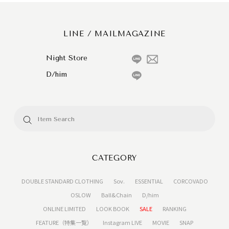
LINE / MAILMAGAZINE
Night Store
D/him
CATEGORY
DOUBLE STANDARD CLOTHING
Sov.
ESSENTIAL
CORCOVADO
OSLOW
Ball&Chain
D/him
ONLINE LIMITED
LOOK BOOK
SALE
RANKING
FEATURE（特集一覧）
Instagram LIVE
MOVIE
SNAP