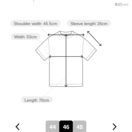
表記(cm)
Sleeve length
26cm
Shoulder width
45.5cm
Width
53cm
Length
70cm
44
46
48