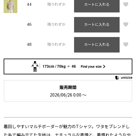
44
残りわずか
カートに入れる
46
残りわずか
カートに入れる
48
残りわずか
カートに入れる
173cm / 70kg
46
Find your size
販売期間
2026/06/26 0:00
〜
着回しやすいマルチボーダーが魅力のTシャツ。ワタをブレンドし
た糸で編み立てた生地は、ナチュラルな表情と、着慣れたようなや