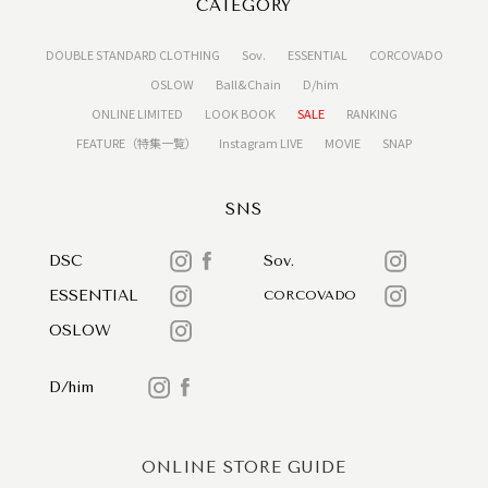
CATEGORY
DOUBLE STANDARD CLOTHING
Sov.
ESSENTIAL
CORCOVADO
OSLOW
Ball&Chain
D/him
ONLINE LIMITED
LOOK BOOK
SALE
RANKING
FEATURE（特集一覧）
Instagram LIVE
MOVIE
SNAP
SNS
DSC
Sov.
ESSENTIAL
CORCOVADO
OSLOW
D/him
ONLINE STORE GUIDE