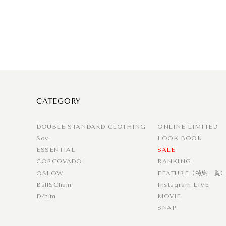
CATEGORY
DOUBLE STANDARD CLOTHING
ONLINE LIMITED
Sov.
LOOK BOOK
ESSENTIAL
SALE
CORCOVADO
RANKING
OSLOW
FEATURE（特集一覧
Ball&Chain
Instagram LIVE
D/him
MOVIE
SNAP