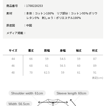
商品番号
1708220253
素材
本体：コットン100% リブ部分：コットン95% ポリウ
レタン5% 刺しゅう：ポリエステル100%
原産国
中国
メディア掲載
サイズ
着丈
肩幅
身幅
袖丈
裄丈
44
66
59
54.5
59
87
46
68
61
56.5
60
89
48
70
62.5
59
61
91
表記(cm)
Sleeve length
60cm
Shoulder width
61cm
Width
56.5cm