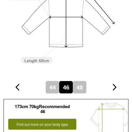
Length
68cm
44
46
48
173cm 70kgRecommended
46
Find out more on your body type