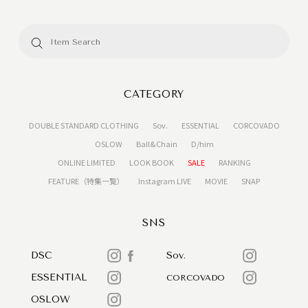
CATEGORY
DOUBLE STANDARD CLOTHING
Sov.
ESSENTIAL
CORCOVADO
OSLOW
Ball&Chain
D/him
ONLINE LIMITED
LOOK BOOK
SALE
RANKING
FEATURE（特集一覧）
Instagram LIVE
MOVIE
SNAP
SNS
DSC
Sov.
ESSENTIAL
CORCOVADO
OSLOW