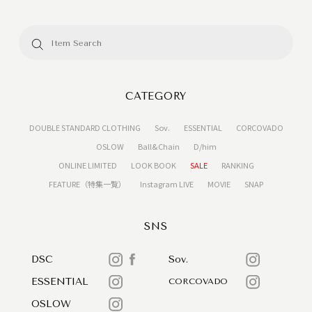
CATEGORY
DOUBLE STANDARD CLOTHING
Sov.
ESSENTIAL
CORCOVADO
OSLOW
Ball&Chain
D/him
ONLINE LIMITED
LOOK BOOK
SALE
RANKING
FEATURE（特集一覧）
Instagram LIVE
MOVIE
SNAP
SNS
DSC
Sov.
ESSENTIAL
CORCOVADO
OSLOW