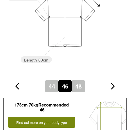
Length
69cm
44
46
48
173cm 70kgRecommended
46
Find out more on your body type