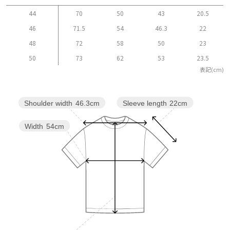
44
70
50
43
20.5
46
71.5
54
46.3
22
48
72
58
50
23
50
73
62
53
23.5
表記(cm)
Sleeve length
22cm
Shoulder width
46.3cm
Width
54cm