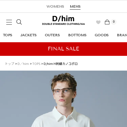
WOMENS
MENS
0
TOPS
JACKETS
OUTERS
BOTTOMS
GOODS
BRA
トップ
D／him
TOPS
D/him H刺繍カノコポロ