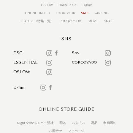
OSLOW
Ball&Chain
D/him
ONLINE LIMITED
LOOK BOOK
SALE
RANKING
FEATURE（特集一覧）
Instagram LIVE
MOVIE
SNAP
SNS
DSC
Sov.
ESSENTIAL
CORCOVADO
OSLOW
D/him
ONLINE STORE GUIDE
Night Storeメンバー登録
配送
お支払い
返品
利用規約
お問合せ
マイページ