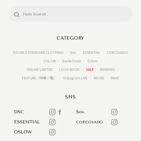
CATEGORY
DOUBLE STANDARD CLOTHING
Sov.
ESSENTIAL
CORCOVADO
OSLOW
Ball&Chain
D/him
ONLINE LIMITED
LOOK BOOK
SALE
RANKING
FEATURE（特集一覧）
Instagram LIVE
MOVIE
SNAP
SNS
DSC
Sov.
ESSENTIAL
CORCOVADO
OSLOW