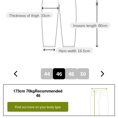
Thickness of thigh
33cm
Inseam length
80cm
Hem width
16.5cm
44
46
48
50
173cm 70kgRecommended
46
Find out more on your body type