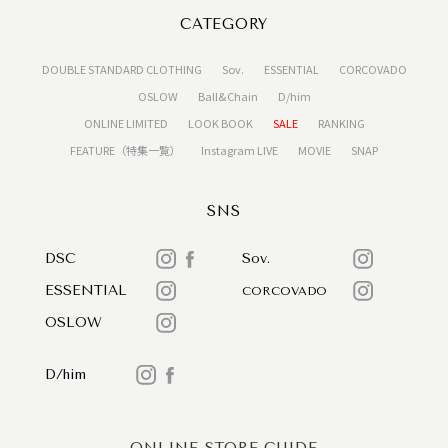
CATEGORY
DOUBLE STANDARD CLOTHING
Sov.
ESSENTIAL
CORCOVADO
OSLOW
Ball&Chain
D/him
ONLINE LIMITED
LOOK BOOK
SALE
RANKING
FEATURE（特集一覧）
Instagram LIVE
MOVIE
SNAP
SNS
DSC
Sov.
ESSENTIAL
CORCOVADO
OSLOW
D/him