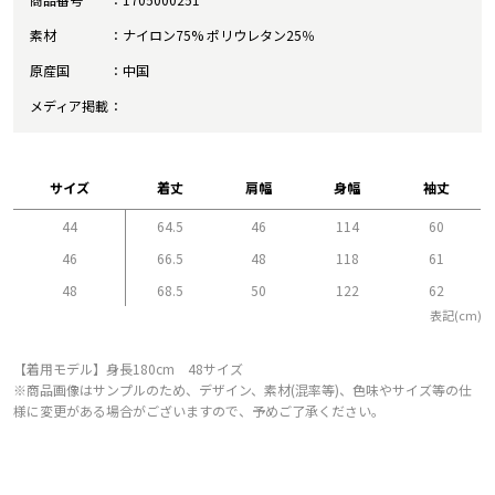
素材
ナイロン75% ポリウレタン25％
原産国
中国
メディア掲載
サイズ
着丈
肩幅
身幅
袖丈
44
64.5
46
114
60
46
66.5
48
118
61
48
68.5
50
122
62
表記(cm)
【着用モデル】身長180cm 48サイズ
※商品画像はサンプルのため、デザイン、素材(混率等)、色味やサイズ等の仕
様に変更がある場合がございますので、予めご了承ください。