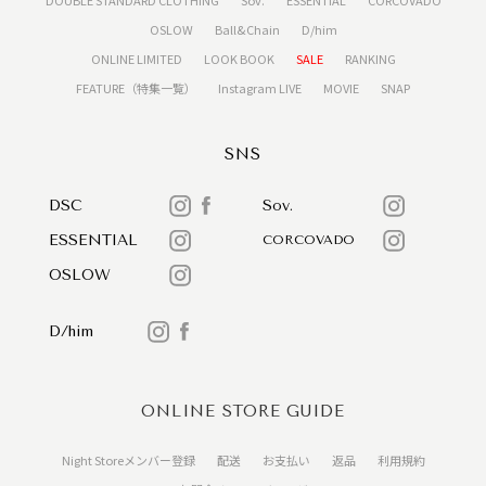
OSLOW
Ball&Chain
D/him
ONLINE LIMITED
LOOK BOOK
SALE
RANKING
FEATURE（特集一覧）
Instagram LIVE
MOVIE
SNAP
SNS
DSC
Sov.
ESSENTIAL
CORCOVADO
OSLOW
D/him
ONLINE STORE GUIDE
Night Storeメンバー登録
配送
お支払い
返品
利用規約