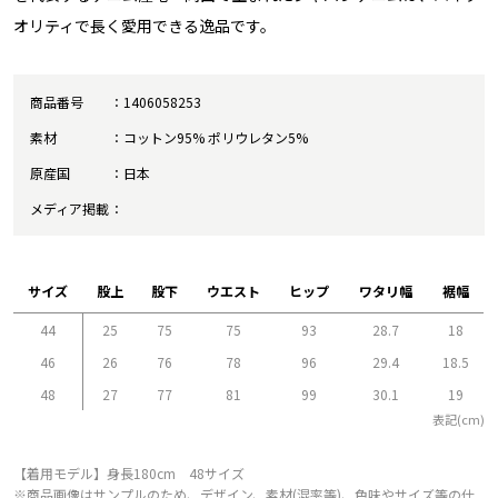
オリティで長く愛用できる逸品です。
商品番号
1406058253
素材
コットン95% ポリウレタン5%
原産国
日本
メディア掲載
サイズ
股上
股下
ウエスト
ヒップ
ワタリ幅
裾幅
44
25
75
75
93
28.7
18
46
26
76
78
96
29.4
18.5
48
27
77
81
99
30.1
19
表記(cm)
【着用モデル】身長180cm 48サイズ
※商品画像はサンプルのため、デザイン、素材(混率等)、色味やサイズ等の仕