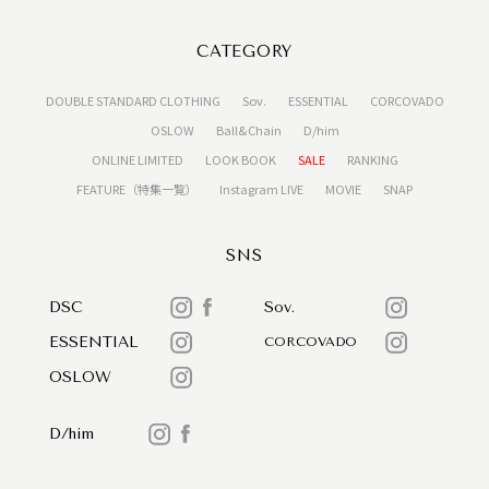
CATEGORY
DOUBLE STANDARD CLOTHING
Sov.
ESSENTIAL
CORCOVADO
OSLOW
Ball&Chain
D/him
ONLINE LIMITED
LOOK BOOK
SALE
RANKING
FEATURE（特集一覧）
Instagram LIVE
MOVIE
SNAP
SNS
DSC
Sov.
ESSENTIAL
CORCOVADO
OSLOW
D/him