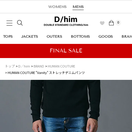
WOMENS
MENS
0
TOPS
JACKETS
OUTERS
BOTTOMS
GOODS
BRA
トップ
D／him
BRAND
HUMAN COUTURE
HUMAN COUTURE "Vanity" ストレッチデニムパンツ