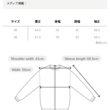
メディア掲載
サイズ
着丈
身幅
肩幅
袖丈
46
64.5
55
41
68.5
48
67.5
59
43
69.5
表記(cm)
Sleeve length
68.5cm
Shoulder width
41cm
Width
55cm