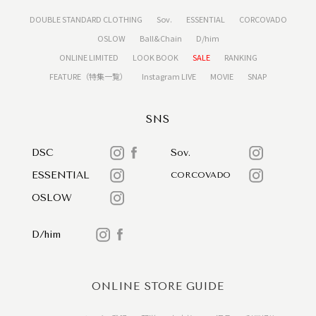
DOUBLE STANDARD CLOTHING
Sov.
ESSENTIAL
CORCOVADO
OSLOW
Ball&Chain
D/him
ONLINE LIMITED
LOOK BOOK
SALE
RANKING
FEATURE（特集一覧）
Instagram LIVE
MOVIE
SNAP
SNS
DSC
Sov.
ESSENTIAL
CORCOVADO
OSLOW
D/him
ONLINE STORE GUIDE