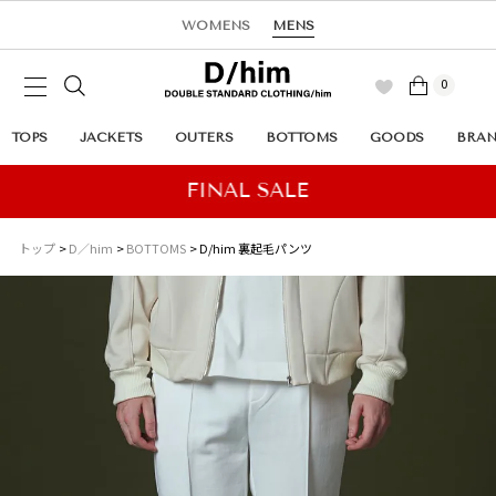
WOMENS
MENS
0
TOPS
JACKETS
OUTERS
BOTTOMS
GOODS
BRA
トップ
D／him
BOTTOMS
D/him 裏起毛パンツ