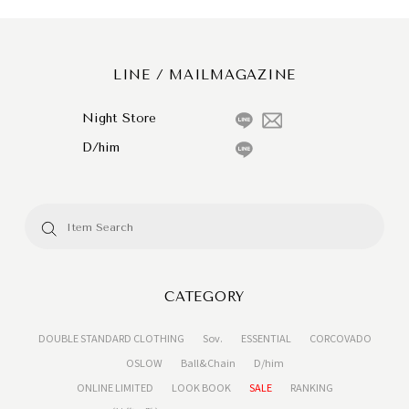
LINE / MAILMAGAZINE
Night Store
D/him
CATEGORY
DOUBLE STANDARD CLOTHING
Sov.
ESSENTIAL
CORCOVADO
OSLOW
Ball&Chain
D/him
ONLINE LIMITED
LOOK BOOK
SALE
RANKING