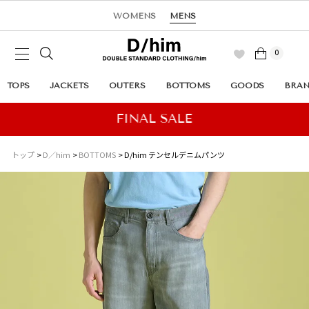
WOMENS
MENS
0
TOPS
JACKETS
OUTERS
BOTTOMS
GOODS
BRA
トップ
D／him
BOTTOMS
D/him テンセルデニムパンツ