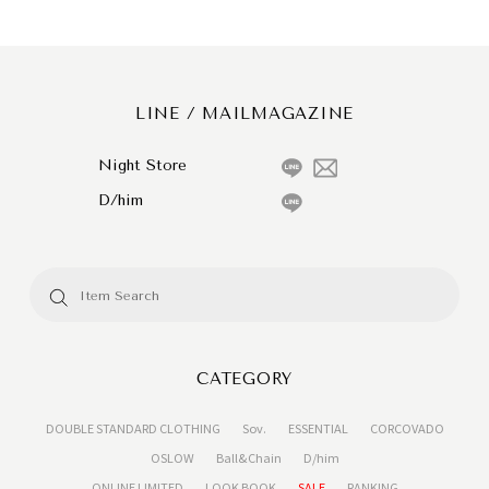
LINE / MAILMAGAZINE
Night Store
D/him
CATEGORY
DOUBLE STANDARD CLOTHING
Sov.
ESSENTIAL
CORCOVADO
OSLOW
Ball&Chain
D/him
ONLINE LIMITED
LOOK BOOK
SALE
RANKING