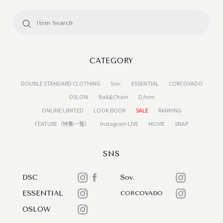
CATEGORY
DOUBLE STANDARD CLOTHING
Sov.
ESSENTIAL
CORCOVADO
OSLOW
Ball&Chain
D/him
ONLINE LIMITED
LOOK BOOK
SALE
RANKING
FEATURE（特集一覧）
Instagram LIVE
MOVIE
SNAP
SNS
DSC
Sov.
ESSENTIAL
CORCOVADO
OSLOW