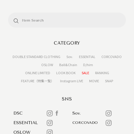
CATEGORY
DOUBLE STANDARD CLOTHING
Sov.
ESSENTIAL
CORCOVADO
OSLOW
Ball&Chain
D/him
ONLINE LIMITED
LOOK BOOK
SALE
RANKING
FEATURE（特集一覧）
Instagram LIVE
MOVIE
SNAP
SNS
DSC
Sov.
ESSENTIAL
CORCOVADO
OSLOW