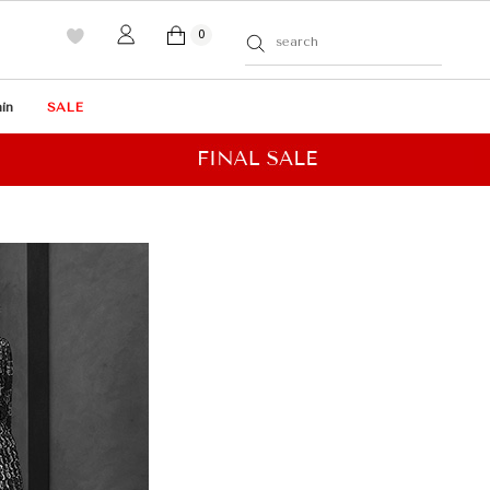
0
in
SALE