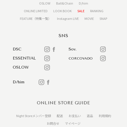
OSLOW
Ball&Chain
D/him
ONLINE LIMITED
LOOK BOOK
SALE
RANKING
FEATURE（特集一覧）
Instagram LIVE
MOVIE
SNAP
SNS
DSC
Sov.
ESSENTIAL
CORCOVADO
OSLOW
D/him
ONLINE STORE GUIDE
Night Storeメンバー登録
配送
お支払い
返品
利用規約
お問合せ
マイページ