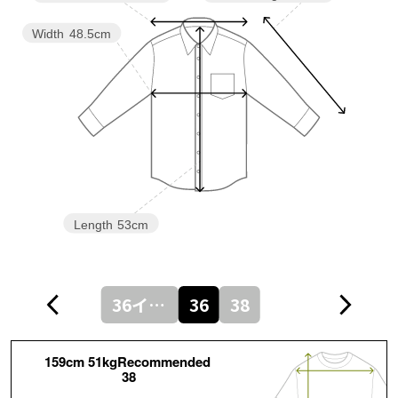
Width
48.5cm
Length
53cm
36インナー
36
38
159cm 51kgRecommended
38