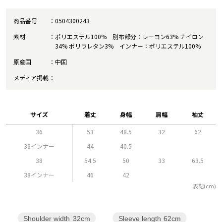
商品番号
0504300243
素材
ポリエステル100% 別布部分：レーヨン63% ナイロン
34% ポリウレタン3% インナー：ポリエステル100%
原産国
中国
メディア掲載
サイズ
着丈
身幅
肩幅
袖丈
36
53
48.5
32
62
36インナー
44
40.5
38
54.5
50
33
63.5
38インナー
46
42
表記(cm)
Sleeve length
62cm
Shoulder width
32cm