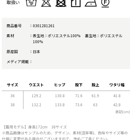
取扱い
商品番号
0301281261
素材
表生地：ポリエステル100% 裏生地：ポリエステル
100%
原産国
日本
メディア掲載
サイズ
ウエスト
ヒップ
股下
股上
ワタリ幅
36
129.2
130.8
71.6
61.9
41.8
38
132.2
133.8
73.6
63
42.8
表記(cm)
【着用モデル】身長172cm 38サイズ
※商品画像はサンプルのため、デザイン、素材(混率等)、色味やサイズ等の
仕様に変更がある場合がございますので、予めご了承ください。