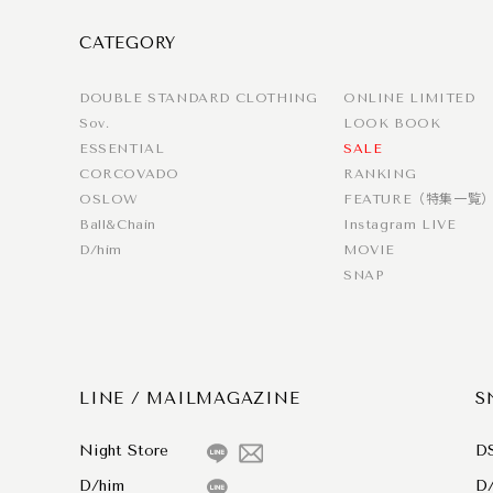
CATEGORY
DOUBLE STANDARD CLOTHING
ONLINE LIMITED
Sov.
LOOK BOOK
ESSENTIAL
SALE
CORCOVADO
RANKING
OSLOW
FEATURE（特集一覧
Ball&Chain
Instagram LIVE
D/him
MOVIE
SNAP
LINE / MAILMAGAZINE
S
Night Store
D
D/him
D