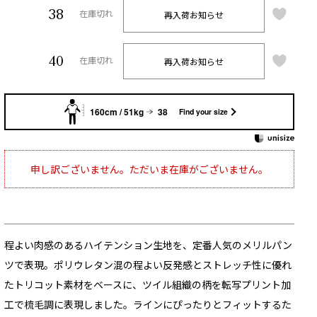
38
再入荷お知らせ
在庫切れ
40
再入荷お知らせ
在庫切れ
160cm / 51kg
38
Find your size
申し訳ございません。ただいま在庫がございません。
程よい肉感のあるハイテンション生地を、定番人気のメリルパン
ツで表現。ポリウレタン混の程よい反発感とストレッチ性に優れ
たトリコット素材をベースに、ツイル組織の柄を転写プリント加
工で梳毛調に表現しました。ラインにぴったりとフィットするた