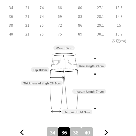
34
21
74
66
80
27.1
13.6
36
21
74
69
83
28.1
14.3
38
21
75
72
86
29.1
15
40
21
75
75
89
30.1
15.7
表記(cm)
Waist
69cm
Rise length
21cm
Hip
83cm
Thickness of thigh
28.1cm
Inseam length
74cm
Hem width
14.3cm
34
36
38
40