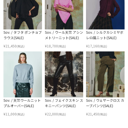
Sov. / タフタ ポンチョブ
Sov. / ウール天竺 アシン
Sov. / シルクカシミヤボ
ラウス(SALE)
メトリーニット(SALE)
レロ風ニット(SALE)
¥
21,450
¥
18,700
¥
17,160
(税込)
(税込)
(税込)
Sov. / 天竺ウールニット
Sov. / フェイクスキン ス
Sov. / ウェザークロス カ
プルオーバー(SALE)
キニーパンツ(SALE)
ーブパンツ(SALE)
¥
11,000
¥
22,000
¥
21,450
(税込)
(税込)
(税込)