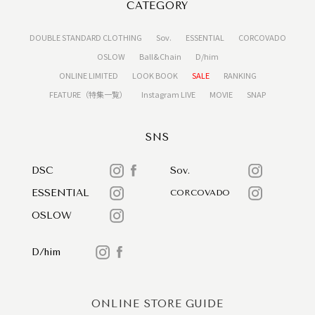
CATEGORY
DOUBLE STANDARD CLOTHING
Sov.
ESSENTIAL
CORCOVADO
OSLOW
Ball&Chain
D/him
ONLINE LIMITED
LOOK BOOK
SALE
RANKING
FEATURE（特集一覧）
Instagram LIVE
MOVIE
SNAP
SNS
DSC
Sov.
ESSENTIAL
CORCOVADO
OSLOW
D/him
ONLINE STORE GUIDE