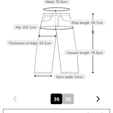
Waist
70.5cm
Rise length
28.7cm
Hip
102.1cm
Thickness of thigh
33.3cm
Inseam length
76.8cm
Hem width
24cm
36
38