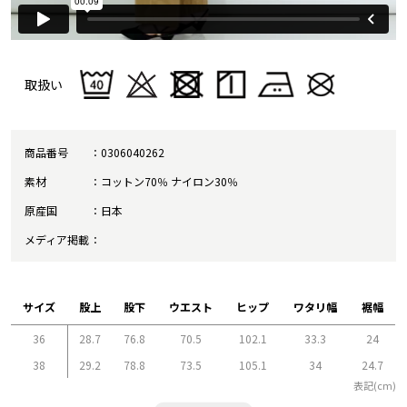
取扱い
商品番号
0306040262
素材
コットン70％ ナイロン30％
原産国
日本
メディア掲載
サイズ
股上
股下
ウエスト
ヒップ
ワタリ幅
裾幅
36
28.7
76.8
70.5
102.1
33.3
24
38
29.2
78.8
73.5
105.1
34
24.7
表記(cm)