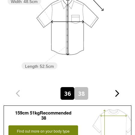
Width
48.5cm
Length
52.5cm
36
38
159cm 51kgRecommended
38
Find out more on your body type