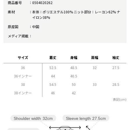
商品番号
0504020262
素材
本体：ポリエステル100% ニット部分：レーヨン62% ナ
イロン38%
原産国
中国
メディア掲載
サイズ
着丈
身幅
肩幅
袖丈
36
52.5
48.5
32
27.5
36インナー
44
40.5
38
54.5
50
33
28.5
38インナー
46
42
表記(cm)
Sleeve length
27.5cm
Shoulder width
32cm