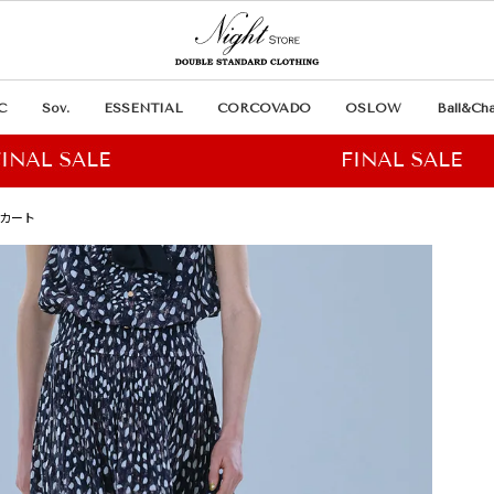
C
Sov.
ESSENTIAL
CORCOVADO
OSLOW
Ball&Cha
スカート