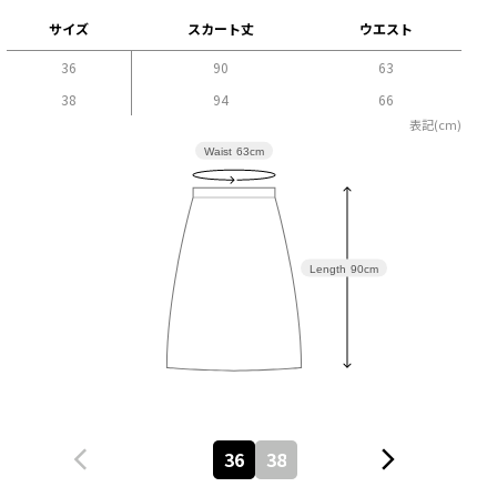
サイズ
スカート丈
ウエスト
36
90
63
38
94
66
表記(cm)
Waist
63cm
Length
90cm
36
38