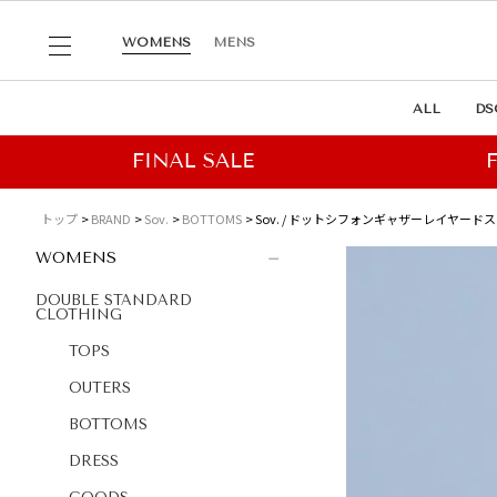
WOMENS
MENS
ALL
DS
トップ
BRAND
Sov.
BOTTOMS
Sov. / ドットシフォンギャザーレイヤード
WOMENS
DOUBLE STANDARD
CLOTHING
TOPS
OUTERS
BOTTOMS
DRESS