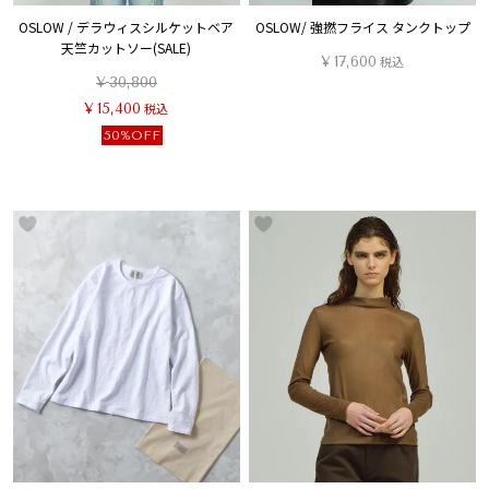
OSLOW / デラウィスシルケットベア
OSLOW/ 強撚フライス タンクトップ
天竺カットソー(SALE)
¥
17,600
税込
¥
30,800
¥
15,400
税込
50%OFF