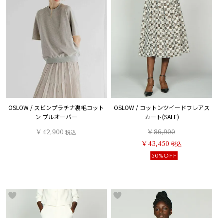
OSLOW / スビンプラチナ裏毛コット
OSLOW / コットンツイードフレアス
ン プルオーバー
カート(SALE)
¥
42,900
税込
¥
86,900
¥
43,450
税込
50%OFF