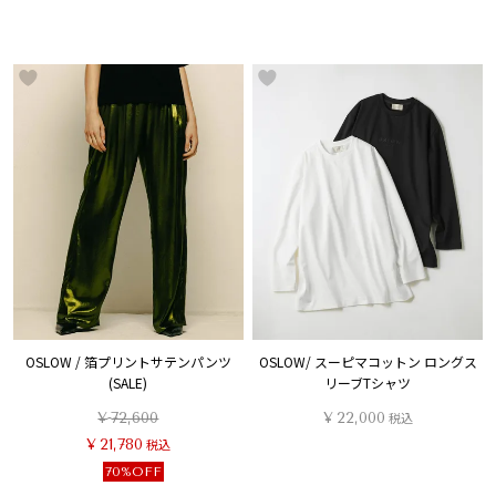
OSLOW / 箔プリントサテンパンツ
OSLOW/ スーピマコットン ロングス
(SALE)
リーブTシャツ
¥
72,600
¥
22,000
税込
¥
21,780
税込
70%OFF