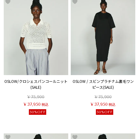
OSLOW/クロシェスパンコールニット
OSLOW / スビンプラチナム裏毛ワン
(SALE)
ピース(SALE)
¥
75,900
¥
75,900
¥
37,950
税込
¥
37,950
税込
50%OFF
50%OFF