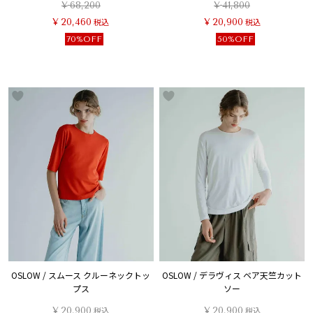
¥
68,200
¥
41,800
¥
20,460
税込
¥
20,900
税込
70%OFF
50%OFF
OSLOW / スムース クルーネックトッ
OSLOW / デラヴィス ベア天竺カット
プス
ソー
¥
20,900
税込
¥
20,900
税込