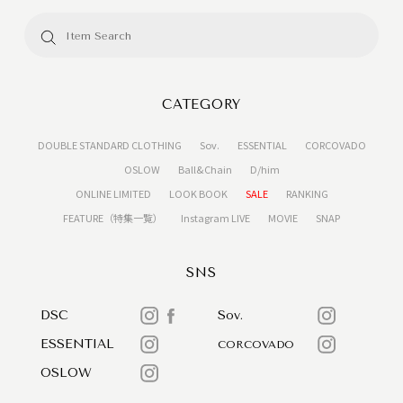
CATEGORY
DOUBLE STANDARD CLOTHING
Sov.
ESSENTIAL
CORCOVADO
OSLOW
Ball&Chain
D/him
ONLINE LIMITED
LOOK BOOK
SALE
RANKING
FEATURE（特集一覧）
Instagram LIVE
MOVIE
SNAP
SNS
DSC
Sov.
ESSENTIAL
CORCOVADO
OSLOW