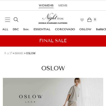
WOMENS
MENS
0
ALL
DSC
Sov.
ESSENTIAL
CORCOVADO
OSLOW
Ball&C
トップ
BRAND
OSLOW
OSLOW