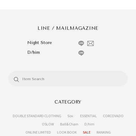
LINE / MAILMAGAZINE
Night Store
D/him
CATEGORY
DOUBLE STANDARD CLOTHING
Sov.
ESSENTIAL
CORCOVADO
OSLOW
Ball&Chain
D/him
ONLINE LIMITED
LOOK BOOK
SALE
RANKING