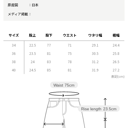
原産国
日本
メディア掲載
サイズ
股上
股下
ウエスト
ワタリ幅
裾幅
34
22.5
77
71
29.1
24.4
36
23.5
81
75
30.5
25.8
38
24
83
78
31.2
26.5
40
24.5
85
81
31.9
27.2
表記(cm)
Waist
75cm
Rise length
23.5cm