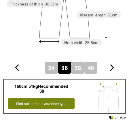
Thickness of thigh
30.5cm
Inseam length
81cm
Hem width
25.8cm
34
36
38
40
160cm 51kgRecommended
38
Find out more on your body type