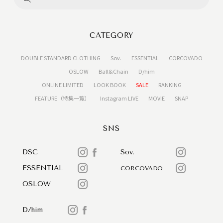
CATEGORY
DOUBLE STANDARD CLOTHING
Sov.
ESSENTIAL
CORCOVADO
OSLOW
Ball&Chain
D/him
ONLINE LIMITED
LOOK BOOK
SALE
RANKING
FEATURE（特集一覧）
Instagram LIVE
MOVIE
SNAP
SNS
DSC
Sov.
ESSENTIAL
CORCOVADO
OSLOW
D/him