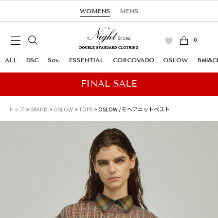
WOMENS
MENS
0
ALL
DSC
Sov.
ESSENTIAL
CORCOVADO
OSLOW
Ball&C
トップ
BRAND
OSLOW
TOPS
OSLOW / モヘアニットベスト