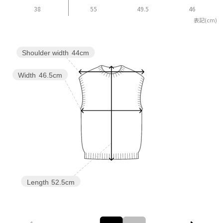
38
55
49.5
46
表記(cm)
Shoulder width
44cm
Width
46.5cm
Length
52.5cm