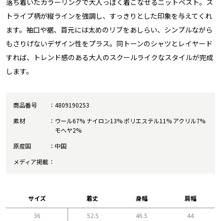
落ち着いたカラーリングで大人っぽく着こなせるニットベスト。ス
トライプ柄が縦ラインを強調し、すっきりとした印象を与えてくれ
ます。袖口や裾、首元には太めのリブをあしらい、シンプルながら
もさりげないデザイン性をプラス。同トーンのシャツとレイヤード
すれば、トレンド感のある大人のスクールライクなスタイルが完成
します。
商品番号
4809190253
素材
ウール67% ナイロン13% ポリエステル11% アクリル7%
モへヤ2%
原産国
中国
メディア掲載
サイズ
着丈
身幅
肩幅
36
52.5
46.5
44