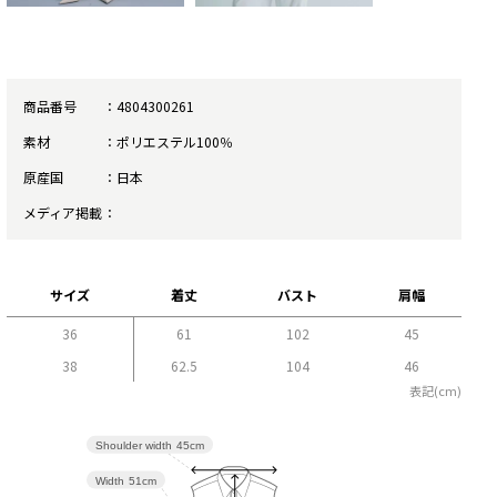
商品番号
4804300261
素材
ポリエステル100％
原産国
日本
メディア掲載
サイズ
着丈
バスト
肩幅
36
61
102
45
38
62.5
104
46
表記(cm)
Shoulder width
45cm
Width
51cm