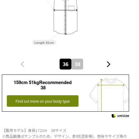
Length
61cm
36
38
159cm 51kgRecommended
38
Find out more on your body type
【着用モデル】身長172cm 38サイズ
※商品画像はサンプルのため、デザイン、素材(混率等)、色味やサイズ等の