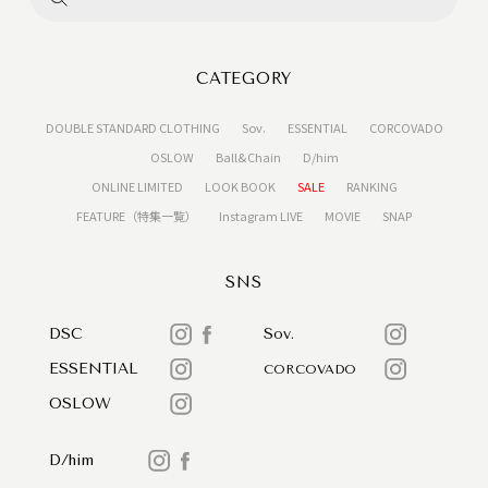
CATEGORY
DOUBLE STANDARD CLOTHING
Sov.
ESSENTIAL
CORCOVADO
OSLOW
Ball&Chain
D/him
ONLINE LIMITED
LOOK BOOK
SALE
RANKING
FEATURE（特集一覧）
Instagram LIVE
MOVIE
SNAP
SNS
DSC
Sov.
ESSENTIAL
CORCOVADO
OSLOW
D/him