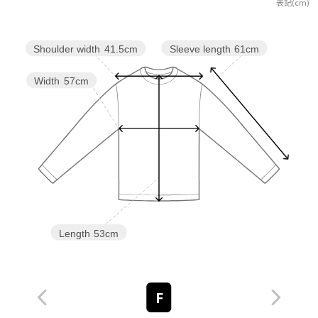
表記(cm)
Sleeve length
61cm
Shoulder width
41.5cm
Width
57cm
Length
53cm
F