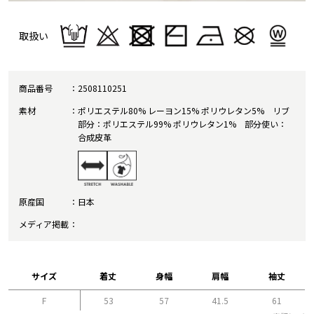
取扱い
商品番号
2508110251
素材
ポリエステル80% レーヨン15% ポリウレタン5% リブ
部分：ポリエステル99% ポリウレタン1% 部分使い：
合成皮革
原産国
日本
メディア掲載
サイズ
着丈
身幅
肩幅
袖丈
F
53
57
41.5
61